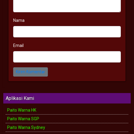
Nama
Email
Kirim Komentar
Aplikasi Kami
Paito Warna HK
Paito Warna SGP
Paito Warna Sydney