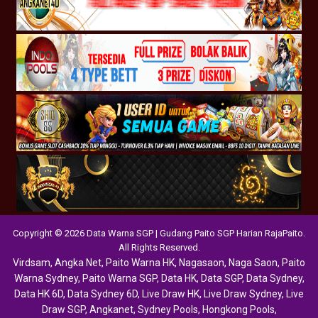
Copyright © 2026 Data Warna SGP | Gudang Paito SGP Harian RajaPaito.
All Rights Reserved.
Virdsam
,
Angka Net
,
Paito Warna HK
,
Nagasaon
,
Naga Saon
,
Paito
Warna Sydney
,
Paito Warna SGP
,
Data HK
,
Data SGP
,
Data Sydney
,
Data HK 6D
,
Data Sydney 6D
,
Live Draw HK
,
Live Draw Sydney
,
Live
Draw SGP
,
Angkanet
,
Sydney Pools
,
Hongkong Pools
,