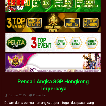
Pencari Angka SGP Hongkong
Terpercaya
06 Juni 2025
Komentar
Dalam
dunia
permainan
angka
seperti
togel,
dua
pasar
yang