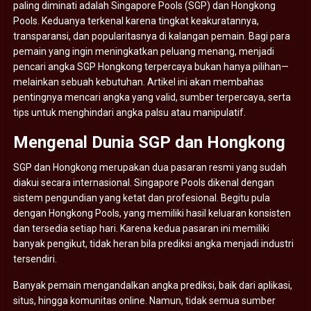
paling
diminati
adalah
Singapore
Pools (
SGP)
dan
Hongkong
Pools.
Keduanya
terkenal
karena
tingkat
keakuratannya,
transparansi,
dan
popularitasnya
di
kalangan
pemain.
Bagi
para
pemain
yang
ingin
meningkatkan
peluang
menang,
menjadi
pencari
angka
SGP
Hongkong
terpercaya
bukan
hanya
pilihan—
melainkan
sebuah
kebutuhan.
Artikel
ini
akan
membahas
pentingnya
mencari
angka
yang
valid,
sumber
terpercaya,
serta
tips
untuk
menghindari
angka
palsu
atau
manipulatif.
Mengenal
Dunia
SGP
dan
Hongkong
SGP
dan
Hongkong
merupakan
dua
pasaran
resmi
yang
sudah
diakui
secara
internasional.
Singapore
Pools
dikenal
dengan
sistem
pengundian
yang
ketat
dan
profesional.
Begitu
pula
dengan
Hongkong
Pools,
yang
memiliki
hasil
keluaran
konsisten
dan
tersedia
setiap
hari.
Karena
kedua
pasaran
ini
memiliki
banyak
pengikut,
tidak
heran
bila
prediksi
angka
menjadi
industri
tersendiri.
Banyak
pemain
mengandalkan
angka
prediksi,
baik
dari
aplikasi,
situs,
hingga
komunitas
online.
Namun,
tidak
semua
sumber