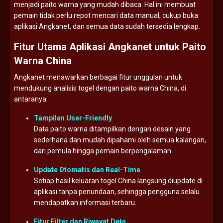
menjadi
paito
warna
yang
mudah
dibaca.
Hal
ini
membuat
pemain
tidak
perlu
repot
mencari
data
manual,
cukup
buka
aplikasi
Angkanet,
dan
semua
data
sudah
tersedia
lengkap.
Fitur
Utama
Aplikasi
Angkanet
untuk
Paito
Warna
China
Angkanet
menawarkan
berbagai
fitur
unggulan
untuk
mendukung
analisis
togel
dengan
paito
warna
China,
di
antaranya:
Tampilan
User-
Friendly
Data
paito
warna
ditampilkan
dengan
desain
yang
sederhana
dan
mudah
dipahami
oleh
semua
kalangan,
dari
pemula
hingga
pemain
berpengalaman.
Update
Otomatis
dan
Real-
Time
Setiap
hasil
keluaran
togel
China
langsung
diupdate
di
aplikasi
tanpa
penundaan,
sehingga
pengguna
selalu
mendapatkan
informasi
terbaru.
Fitur
Filter
dan
Riwayat
Data