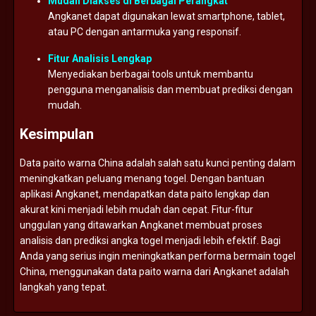
Mudah
Diakses
di
Berbagai
Perangkat
Angkanet
dapat
digunakan
lewat
smartphone,
tablet,
atau
PC
dengan
antarmuka
yang
responsif.
Fitur
Analisis
Lengkap
Menyediakan
berbagai
tools
untuk
membantu
pengguna
menganalisis
dan
membuat
prediksi
dengan
mudah.
Kesimpulan
Data
paito
warna
China
adalah
salah
satu
kunci
penting
dalam
meningkatkan
peluang
menang
togel.
Dengan
bantuan
aplikasi
Angkanet,
mendapatkan
data
paito
lengkap
dan
akurat
kini
menjadi
lebih
mudah
dan
cepat.
Fitur-
fitur
unggulan
yang
ditawarkan
Angkanet
membuat
proses
analisis
dan
prediksi
angka
togel
menjadi
lebih
efektif.
Bagi
Anda
yang
serius
ingin
meningkatkan
performa
bermain
togel
China,
menggunakan
data
paito
warna
dari
Angkanet
adalah
langkah
yang
tepat.