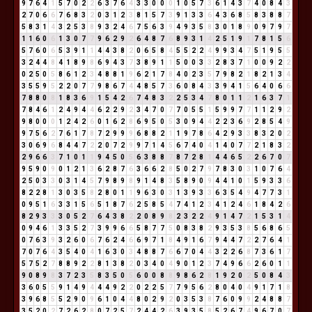
9
7
6
4
1
5
7
0
2
2
6
3
7
6
4
3
3
0
0
0
1
0
5
7
3
6
1
4
3
7
4
0
8
4
3
2
7
0
6
6
7
6
8
3
2
0
3
1
2
3
8
1
5
7
3
9
1
3
3
6
4
3
6
8
5
8
3
8
8
7
5
8
3
1
4
3
2
5
3
8
9
3
2
4
6
7
5
6
3
9
4
9
3
5
8
3
0
1
8
9
0
9
7
9
7
1
1
6
0
6
1
3
0
7
7
9
6
2
9
2
6
4
8
7
6
8
9
3
1
4
2
5
1
9
1
7
8
1
5
6
5
7
6
0
6
5
3
9
1
1
4
4
3
8
2
0
6
5
8
4
5
5
2
2
4
9
9
3
4
7
5
1
9
5
5
3
2
4
4
8
4
1
8
9
8
6
9
4
3
7
3
8
9
1
1
5
0
0
3
3
2
8
3
7
1
0
0
9
2
2
0
2
5
0
5
8
6
1
2
3
4
8
8
1
9
6
2
1
7
8
4
0
2
3
5
7
9
8
2
1
8
2
1
3
4
3
5
5
9
5
2
2
0
7
7
9
8
6
7
4
4
8
5
7
3
6
0
8
4
3
3
9
4
1
5
6
4
0
6
6
7
8
8
0
8
1
8
3
6
9
1
5
4
2
6
7
4
8
3
2
2
5
3
4
7
8
0
1
1
2
1
6
3
7
1
7
8
4
6
1
2
4
9
4
4
6
2
2
9
2
3
4
7
0
7
7
0
5
5
1
5
9
9
7
7
1
1
2
9
2
9
8
0
0
0
1
2
4
2
6
0
1
6
2
8
6
9
5
0
5
3
0
9
4
4
2
2
3
6
9
2
8
5
4
9
9
7
5
6
2
7
6
1
7
8
7
2
9
9
9
6
8
8
2
1
1
9
7
8
6
4
2
9
3
3
8
3
2
0
2
3
0
6
9
6
8
4
4
7
2
2
0
7
2
9
9
7
1
4
5
6
7
4
0
4
1
4
0
7
7
2
1
8
3
2
2
9
6
6
3
7
1
0
1
1
9
4
5
0
5
6
3
8
8
7
8
7
2
8
1
4
4
6
5
2
2
6
7
0
7
9
5
9
0
9
0
1
2
1
3
6
2
8
7
6
3
6
6
2
8
5
0
2
7
9
7
8
3
0
3
1
0
7
6
4
2
5
0
3
3
0
3
1
4
5
7
9
8
9
8
9
1
4
8
3
5
8
9
0
9
4
4
1
0
1
5
9
3
3
6
8
2
2
8
1
3
0
3
5
8
2
8
0
1
1
9
6
3
0
3
1
3
9
3
3
6
3
5
4
9
4
7
7
3
1
0
9
5
1
6
3
3
1
5
6
5
1
8
7
6
2
5
8
5
4
7
4
1
2
3
4
1
2
4
6
1
8
4
2
6
8
2
9
3
3
3
0
5
2
7
6
4
3
8
2
2
0
8
9
8
2
3
2
2
4
9
1
4
7
2
1
5
3
1
4
0
9
4
6
1
3
3
5
2
7
3
9
9
6
6
5
8
7
7
5
0
8
3
8
2
9
3
5
3
8
5
6
8
6
5
0
7
6
3
9
3
2
6
0
6
7
6
2
4
6
6
9
7
1
8
4
9
1
6
7
9
4
4
7
2
2
7
6
4
1
7
0
7
6
4
3
5
4
0
4
1
6
3
0
3
4
8
8
7
6
6
7
0
4
4
3
2
2
6
8
7
3
6
1
7
5
7
5
2
7
8
8
9
2
2
8
1
3
8
2
0
3
4
0
4
9
0
1
2
3
7
4
9
6
6
2
6
0
1
1
9
0
8
9
8
3
7
2
3
5
8
3
5
0
5
6
0
0
8
8
9
8
6
2
8
1
9
2
0
2
5
0
8
4
3
3
6
0
5
5
9
1
4
9
4
4
4
9
2
2
0
2
2
5
7
7
9
5
6
2
8
0
4
0
4
9
1
7
1
8
3
9
6
8
5
5
2
9
0
9
6
1
0
4
4
8
0
2
9
2
0
3
5
3
8
7
6
0
9
9
2
4
8
8
7
3
5
2
0
2
7
2
6
2
8
0
7
2
5
7
2
4
4
2
6
3
9
3
5
8
5
2
6
7
4
9
6
7
0
7