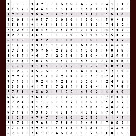
9
5
9
6
6
9
3
2
5
7
1
6
8
5
4
4
7
2
0
2
4
1
1
1
2
4
9
0
2
2
3
4
6
8
5
9
5
1
4
5
8
6
8
2
1
8
7
4
8
3
9
2
3
7
1
3
5
6
7
4
9
7
0
7
7
1
8
1
5
6
1
5
4
6
1
4
3
6
1
7
8
0
5
7
3
3
6
3
0
3
1
5
6
4
1
5
8
9
1
1
3
5
8
9
8
0
1
9
3
3
3
1
0
8
8
8
1
1
9
1
7
4
2
2
4
7
8
2
6
8
4
0
4
5
9
0
3
7
6
4
0
9
9
0
9
4
7
0
7
7
0
2
7
9
7
4
6
5
5
1
0
5
5
9
5
6
9
9
6
6
5
5
0
7
7
6
8
1
5
6
2
0
9
2
2
0
5
0
8
8
0
0
5
0
5
8
9
4
7
2
6
3
9
7
7
8
2
8
3
2
3
4
3
9
3
6
6
6
0
6
0
6
6
5
2
2
7
5
1
6
3
5
7
6
4
2
8
2
0
2
1
7
6
6
3
0
8
2
5
7
4
4
5
7
3
9
6
1
7
8
2
0
7
6
4
9
3
0
4
4
5
2
5
9
5
0
0
5
5
1
7
6
3
4
7
0
5
4
4
8
4
5
2
0
2
3
8
0
5
5
1
3
3
0
3
8
1
8
4
3
5
5
3
2
5
8
3
2
7
9
5
8
9
1
1
5
0
2
5
7
0
5
3
6
9
7
5
3
1
4
4
1
0
4
4
9
7
2
9
2
4
2
2
7
9
6
2
3
8
2
4
2
2
8
1
4
7
4
7
2
7
4
7
9
7
8
7
1
0
1
1
9
2
4
6
1
2
1
7
8
0
2
6
4
1
2
4
7
2
9
2
9
9
1
1
0
1
7
5
3
7
2
8
4
3
3
0
6
4
1
8
7
7
5
3
7
7
5
1
6
9
3
6
2
8
5
1
2
2
4
4
8
0
2
2
4
6
0
0
0
5
6
3
8
2
9
5
5
9
5
5
1
9
6
6
0
8
7
3
1
7
2
8
0
8
0
7
2
4
6
8
1
1
5
6
9
3
3
7
1
0
8
5
1
6
9
4
2
7
9
2
8
0
4
4
9
1
3
2
5
3
1
9
9
9
8
6
8
1
9
4
0
6
7
4
5
7
1
8
9
3
3
8
0
8
4
5
1
4
5
4
3
1
5
6
7
4
7
7
5
2
1
3
5
8
0
7
0
7
7
5
4
8
0
8
2
2
5
0
5
9
1
9
7
7
7
8
7
9
7
6
7
6
8
5
7
8
1
6
7
9
4
6
8
5
7
0
5
7
3
2
7
1
8
9
9
9
9
9
9
3
8
9
8
8
3
1
3
6
9
7
3
3
6
9
6
7
0
0
0
7
6
1
1
2
4
6
0
3
3
9
3
2
6
8
8
0
1
5
6