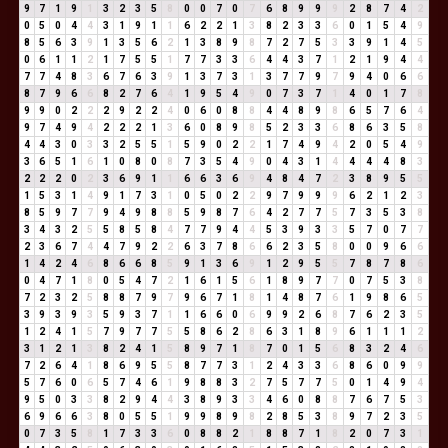
9
7
1
9
1
3
2
3
5
8
0
0
7
0
7
6
8
9
9
9
2
8
7
4
2
0
5
0
4
4
3
1
9
1
1
6
2
2
1
3
8
2
3
3
6
0
1
5
4
9
8
5
6
3
9
1
3
5
6
2
1
3
8
9
8
7
2
7
5
3
3
9
1
4
5
0
6
1
1
2
1
7
5
5
1
7
7
3
3
6
4
4
3
7
1
2
1
9
4
4
7
7
4
8
3
6
7
6
3
9
1
3
7
3
1
3
7
7
9
7
9
4
0
6
6
8
7
9
6
6
8
2
7
6
4
1
9
5
4
9
0
7
3
7
1
4
0
1
7
8
9
9
0
2
2
2
9
2
2
4
0
6
0
8
8
4
4
8
9
8
6
5
7
6
4
9
7
4
9
4
2
2
2
1
3
6
0
8
9
8
5
2
3
3
6
8
6
3
5
8
4
4
3
0
3
3
2
5
5
1
5
9
0
2
2
1
7
4
9
4
2
0
5
4
9
3
6
5
1
6
1
0
8
0
8
7
3
5
4
9
0
4
3
1
4
4
4
4
8
3
2
2
2
0
2
3
6
9
1
1
6
6
3
6
9
4
8
4
7
2
3
8
9
5
5
1
5
3
1
4
9
1
7
3
1
0
5
0
2
2
9
7
9
9
9
6
2
1
2
3
8
5
9
7
7
9
4
9
8
8
5
9
8
7
6
4
2
7
7
5
7
3
5
3
8
3
4
3
2
5
5
8
5
8
4
7
7
9
4
4
5
3
9
3
3
5
7
0
7
7
2
3
6
7
4
4
7
9
2
2
6
3
7
8
6
6
2
3
5
8
0
0
9
6
6
1
4
2
4
6
8
6
6
8
5
9
1
3
6
9
1
2
9
5
5
7
8
7
8
6
0
4
7
1
8
0
5
4
7
2
1
6
1
5
6
1
8
9
7
7
0
7
5
3
8
7
2
3
2
5
8
8
7
9
7
9
6
7
1
8
1
4
8
7
6
1
9
8
6
5
3
9
3
9
3
5
9
3
7
1
1
6
6
0
6
9
9
2
6
8
7
6
2
3
5
1
2
4
1
5
7
9
7
7
5
5
8
6
2
8
6
3
1
8
9
6
1
1
1
2
3
1
2
1
3
8
2
4
1
5
8
9
7
1
8
7
0
1
5
6
8
3
2
4
6
7
2
6
4
1
8
6
9
5
5
8
7
7
3
1
2
4
3
3
6
8
6
0
9
9
5
7
6
0
6
5
7
4
6
1
9
8
8
3
2
7
5
7
7
5
0
1
4
9
4
9
5
0
3
3
8
2
9
4
4
3
8
9
3
3
4
6
0
8
8
7
6
7
5
3
6
9
6
6
3
8
0
5
5
1
9
9
8
9
8
2
8
5
3
8
9
7
2
3
5
0
7
3
5
8
1
7
3
3
6
0
8
8
2
1
8
8
7
1
8
2
0
7
3
1