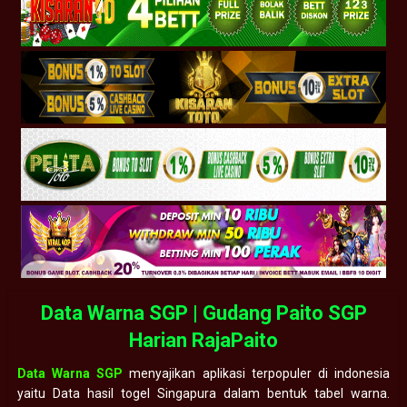
Data Warna SGP | Gudang Paito SGP
Harian RajaPaito
Data Warna SGP
menyajikan aplikasi terpopuler di indonesia
yaitu Data hasil togel Singapura dalam bentuk tabel warna.