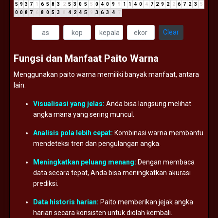
5
9
3
7
1
6
5
8
3
2
5
3
0
5
5
0
4
0
9
9
1
1
4
0
4
7
2
9
2
2
6
7
2
3
5
0
0
8
7
6
8
0
5
3
8
4
2
4
5
9
3
6
3
4
7
Clear
Fungsi
dan
Manfaat
Paito
Warna
Menggunakan
paito
warna
memiliki
banyak
manfaat,
antara
lain:
Visualisasi
yang
jelas:
Anda
bisa
langsung
melihat
angka
mana
yang
sering
muncul.
Analisis
pola
lebih
cepat:
Kombinasi
warna
membantu
mendeteksi
tren
dan
pengulangan
angka.
Meningkatkan
peluang
menang:
Dengan
membaca
data
secara
tepat,
Anda
bisa
meningkatkan
akurasi
prediksi.
Data
historis
harian:
Paito
memberikan
jejak
angka
harian
secara
konsisten
untuk
diolah
kembali.