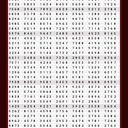
3
3
2
6
8
5
8
0
5
5
1
6
3
4
7
8
4
5
0
5
0
6
3
6
9
6
1
8
2
1
1
9
2
6
8
7
5
6
8
5
2
9
4
4
8
7
8
9
2
2
4
0
2
0
2
9
6
5
6
2
3
2
1
2
3
2
7
8
4
3
5
8
3
8
2
0
3
7
8
6
6
7
6
0
6
8
4
5
6
2
3
9
6
5
2
1
2
8
0
8
6
0
3
4
7
8
2
9
6
6
7
1
2
2
4
4
5
3
3
6
0
4
6
1
7
9
0
7
0
7
1
3
9
3
3
4
1
1
8
9
5
9
8
5
4
0
5
4
9
4
8
0
7
4
2
0
9
6
3
9
5
3
0
5
5
1
4
9
0
9
7
6
1
8
9
3
8
4
3
7
6
5
1
9
1
0
4
9
8
8
7
2
6
7
4
9
0
5
7
3
7
1
1
6
7
3
7
6
8
5
5
9
7
6
4
8
4
6
1
7
9
6
4
7
2
2
4
8
0
8
6
0
9
1
1
4
5
2
5
7
8
1
4
5
9
3
4
0
1
1
4
9
8
2
1
2
7
7
4
2
9
6
9
0
9
6
4
2
1
3
8
5
0
8
8
1
7
6
2
8
5
2
1
3
4
3
0
7
0
7
5
7
1
4
5
3
2
4
7
2
7
3
8
8
7
4
1
9
4
4
5
9
3
8
2
3
0
1
9
1
6
8
2
9
2
9
5
4
4
8
4
0
3
6
9
7
4
0
1
1
9
7
9
2
2
1
3
7
3
1
2
2
3
4
7
5
1
8
2
1
3
1
4
0
4
0
7
3
2
5
4
5
7
7
5
8
0
9
8
8
9
9
5
4
9
6
4
1
1
2
3
4
8
6
5
9
5
6
0
6
7
3
3
6
9
2
8
5
2
7
0
3
9
0
9
6
7
6
4
1
7
5
7
1
8
8
0
3
4
7
4
2
4
0
4
0
7
6
8
5
6
0
5
3
8
5
6
7
1
8
9
5
9
7
7
7
1
5
0
5
0
7
4
9
4
9
0
7
9
7
1
6
9
4
4
7
9
1
3
4
1
3
5
9
5
0
7
0
1
1
1
2
9
6
6
6
4
0
9
9
3
1
1
3
4
5
4
5
7
3
3
0
7
1
8
1
4
0
3
3
6
3
1
7
8
1
9
7
9
7
5
2
1
4
5
1
3
6
2
8
4
2
8
3
2
0
1
8
1
9
5
2
6
0
6
4
3
0
5
5
7
9
3
8
2
8
2
5
2
7
9
5
8
1
9
0
4
5
3
8
9
2
4
4
8
8
6
0
8
8
0
9
3
9
3
8
2
9
8
8
9
9
6
4
1
1
3
8
0
8
2
7
7
9
7
9
2
5
7
3
4
0
7
4
2
8
4
9
3
3
0
9
0
5
5
5
7
6
9
6
3
8
6
8
5
8
6
5
0
5
6
5
9
3
3
4
9
0
0
0
2
7
4
5
9
1
8
3
8
2
7
1
6
1
7
8
4
2
3
5
3
0
5
4
9
2
3
4
9
4
0
8
9
6
6
2
7
5
2
7
0
1
9
5
5
9
3
3
8
2
5
5
6
9
6
2
6
0
1
1
5
4
9
2
2
2
8
6
5
2
1
0
7
0
7
1
4
2
0
2
6
2
5
4
9
9
2
2
1
3
8
0
7
0
7
3
9
2
4
6
2
5
3
8
2
5
6
0
4
4
5
2
6
2
8
8
1
3
5
8
4
5
9
8
8
3
7
5
6
2
7
0
8
5
4
6
1
5
9
5
7
9
0
1
1
5
7
6
0
6
0
2
7
9
7
9
0
0
6
6
0
1
4
1
5
6
3
9
3
3
2
7
0
4
4
5
3
8
6
5
8
9
6
2
8
4
5
7
8
6
3
0
4
5
9
2
9
5
3
8
6
4
7
4
2
9
7
8
1
9
7
2
6
8
5
9
8
7
3
1
8
3
3
6
9
5
0
4
6
1
6
2
9
3
3
0
6
8
2
1
3
9
0
0
0
2
7
6
3
9