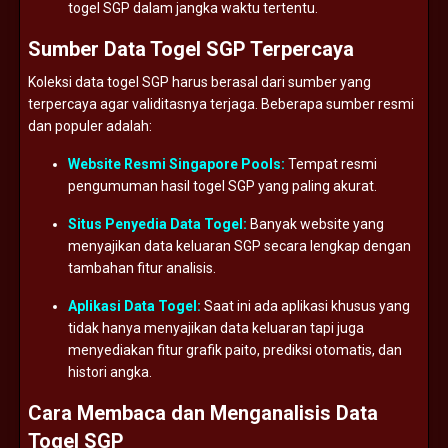
togel
SGP
dalam
jangka
waktu
tertentu.
Sumber
Data
Togel
SGP
Terpercaya
Koleksi
data
togel
SGP
harus
berasal
dari
sumber
yang
terpercaya
agar
validitasnya
terjaga.
Beberapa
sumber
resmi
dan
populer
adalah:
Website
Resmi
Singapore
Pools:
Tempat
resmi
pengumuman
hasil
togel
SGP
yang
paling
akurat.
Situs
Penyedia
Data
Togel:
Banyak
website
yang
menyajikan
data
keluaran
SGP
secara
lengkap
dengan
tambahan
fitur
analisis.
Aplikasi
Data
Togel:
Saat
ini
ada
aplikasi
khusus
yang
tidak
hanya
menyajikan
data
keluaran
tapi
juga
menyediakan
fitur
grafik
paito,
prediksi
otomatis,
dan
histori
angka.
Cara
Membaca
dan
Menganalisis
Data
Togel
SGP