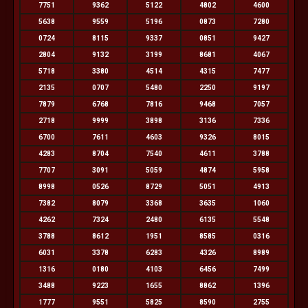
7751
9362
5122
4802
4600
5638
9559
5196
0873
7280
0724
8115
9337
0851
9427
2804
9132
3199
8681
4067
5718
3380
4514
4315
7477
2135
0707
5480
2250
9197
7879
6768
7816
9468
7057
2718
9999
3898
3136
7336
6700
7611
4603
9326
8015
4283
8704
7540
4611
3788
7707
3091
5059
4874
5958
8998
0526
8729
5051
4913
7382
8079
3368
3635
1060
4262
7324
2480
6135
5548
3788
8612
1951
8585
0316
6031
3378
6283
4326
8989
1316
0180
4103
6456
7499
3488
9223
1655
8862
1396
1777
9551
5825
8590
2755