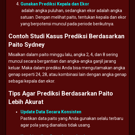
Gunakan
Prediksi
Kepala
dan
Ekor
adalah
angka
puluhan,
sedangkan
ekor
adalah
angka
satuan.
Dengan
melihat
paito,
tentukan
kepala
dan
ekor
yang
berpotensi
muncul
pada
periode
berikutnya.
Contoh
Studi
Kasus
Prediksi
Berdasarkan
Paito
Sydney
Misalkan
dalam
paito
minggu
lalu,
angka
2,
4,
dan
8
sering
muncul
secara
bergantian
dan
angka-
angka
ganjil
jarang
keluar.
Maka
dalam
prediksi
Anda
bisa
mengutamakan
angka
genap
seperti
24,
28,
atau
kombinasi
lain
dengan
angka
genap
sebagai
kepala
dan
ekor.
Tips
Agar
Prediksi
Berdasarkan
Paito
Lebih
Akurat
Update
Data
Secara
Konsisten
Pastikan
data
paito
yang
Anda
gunakan
selalu
terbaru
agar
pola
yang
dianalisis
tidak
usang.