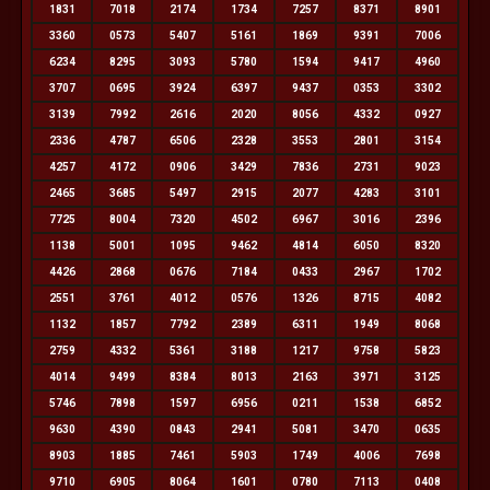
1831
7018
2174
1734
7257
8371
8901
3360
0573
5407
5161
1869
9391
7006
6234
8295
3093
5780
1594
9417
4960
3707
0695
3924
6397
9437
0353
3302
3139
7992
2616
2020
8056
4332
0927
2336
4787
6506
2328
3553
2801
3154
4257
4172
0906
3429
7836
2731
9023
2465
3685
5497
2915
2077
4283
3101
7725
8004
7320
4502
6967
3016
2396
1138
5001
1095
9462
4814
6050
8320
4426
2868
0676
7184
0433
2967
1702
2551
3761
4012
0576
1326
8715
4082
1132
1857
7792
2389
6311
1949
8068
2759
4332
5361
3188
1217
9758
5823
4014
9499
8384
8013
2163
3971
3125
5746
7898
1597
6956
0211
1538
6852
9630
4390
0843
2941
5081
3470
0635
8903
1885
7461
5903
1749
4006
7698
9710
6905
8064
1601
0780
7113
0408