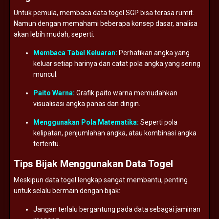
Untuk
pemula,
membaca
data
togel
SGP
bisa
terasa
rumit.
Namun
dengan
memahami
beberapa
konsep
dasar,
analisa
akan
lebih
mudah,
seperti:
Membaca
Tabel
Keluaran:
Perhatikan
angka
yang
keluar
setiap
harinya
dan
catat
pola
angka
yang
sering
muncul.
Paito
Warna:
Grafik
paito
warna
memudahkan
visualisasi
angka
panas
dan
dingin.
Menggunakan
Pola
Matematika:
Seperti
pola
kelipatan,
penjumlahan
angka,
atau
kombinasi
angka
tertentu.
Tips
Bijak
Menggunakan
Data
Togel
Meskipun
data
togel
lengkap
sangat
membantu,
penting
untuk
selalu
bermain
dengan
bijak:
Jangan
terlalu
bergantung
pada
data
sebagai
jaminan