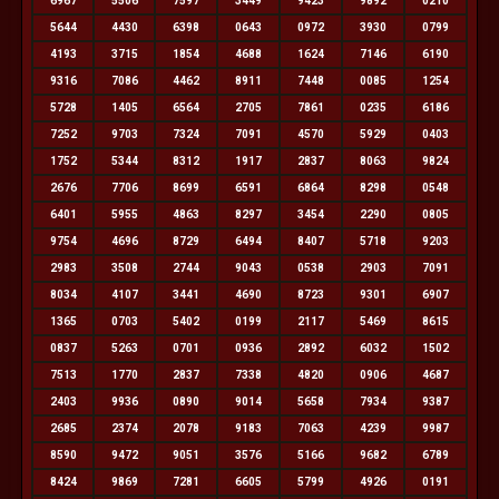
6967
5506
7597
3449
9423
9892
0210
5644
4430
6398
0643
0972
3930
0799
4193
3715
1854
4688
1624
7146
6190
9316
7086
4462
8911
7448
0085
1254
5728
1405
6564
2705
7861
0235
6186
7252
9703
7324
7091
4570
5929
0403
1752
5344
8312
1917
2837
8063
9824
2676
7706
8699
6591
6864
8298
0548
6401
5955
4863
8297
3454
2290
0805
9754
4696
8729
6494
8407
5718
9203
2983
3508
2744
9043
0538
2903
7091
8034
4107
3441
4690
8723
9301
6907
1365
0703
5402
0199
2117
5469
8615
0837
5263
0701
0936
2892
6032
1502
7513
1770
2837
7338
4820
0906
4687
2403
9936
0890
9014
5658
7934
9387
2685
2374
2078
9183
7063
4239
9987
8590
9472
9051
3576
5166
9682
6789
8424
9869
7281
6605
5799
4926
0191