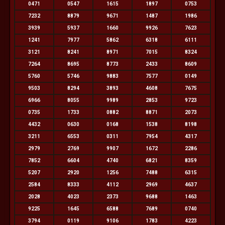
0471
0547
1615
1897
0753
7232
8879
9671
1487
1986
3939
5937
1660
9926
7623
1241
7977
5862
6318
6111
3121
8241
8971
7015
8324
7264
8695
8773
2433
8609
5760
5746
9883
7577
0149
9503
8294
3893
4608
7675
6966
8055
9989
2853
9723
0735
1733
0882
8871
2073
4432
0630
0168
1538
8198
3211
6553
0311
7954
4317
2979
2769
9907
1672
2286
7852
6604
4740
6821
8359
5207
2920
1256
7488
6315
2584
8333
4112
2969
4637
2028
4023
2373
9688
1463
9225
1645
6588
7689
0740
3794
0119
9106
1783
4223