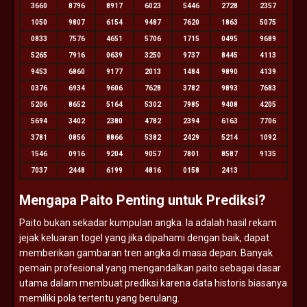
3660
8796
8917
6023
5446
2728
2357
1050
9807
6154
9487
7620
1863
5075
0833
7576
4651
5706
1715
0495
9689
5265
7916
0639
3250
9737
8445
4113
9453
6860
9177
2013
1484
9890
4139
0376
6934
9606
7628
3782
9893
7683
5206
8652
5164
5302
7985
9408
4205
5694
3402
2380
4782
2394
6163
7706
3781
0856
8866
5382
2429
5214
1092
1546
0916
9204
9057
7801
8587
9135
7037
2448
6199
4816
0158
2413
Mengapa
Paito
Penting
untuk
Prediksi?
Paito
bukan
sekadar
kumpulan
angka.
Ia
adalah
hasil
rekam
jejak
keluaran
togel
yang
jika
dipahami
dengan
baik,
dapat
memberikan
gambaran
tren
angka
di
masa
depan.
Banyak
pemain
profesional
yang
mengandalkan
paito
sebagai
dasar
utama
dalam
membuat
prediksi
karena
data
historis
biasanya
memiliki
pola
tertentu
yang
berulang.