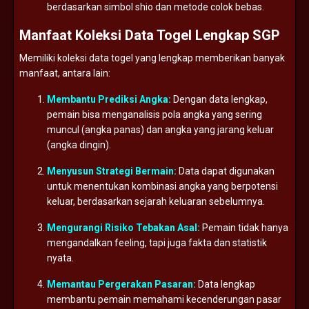
berdasarkan
simbol
shio
dan
metode
colok
bebas.
Manfaat
Koleksi
Data
Togel
Lengkap
SGP
Memiliki
koleksi
data
togel
yang
lengkap
memberikan
banyak
manfaat,
antara
lain:
Membantu
Prediksi
Angka:
Dengan
data
lengkap,
pemain
bisa
menganalisis
pola
angka
yang
sering
muncul (
angka
panas)
dan
angka
yang
jarang
keluar
(
angka
dingin).
Menyusun
Strategi
Bermain:
Data
dapat
digunakan
untuk
menentukan
kombinasi
angka
yang
berpotensi
keluar,
berdasarkan
sejarah
keluaran
sebelumnya.
Mengurangi
Risiko
Tebakan
Asal:
Pemain
tidak
hanya
mengandalkan
feeling,
tapi
juga
fakta
dan
statistik
nyata.
Memantau
Pergerakan
Pasaran:
Data
lengkap
membantu
pemain
memahami
kecenderungan
pasar