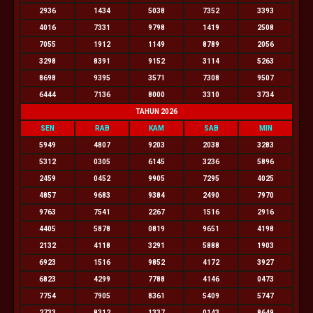
2936
1434
5038
7352
3393
4016
7331
9798
1419
2508
7055
1912
1149
8789
2056
3298
8391
9152
3114
5263
8698
9395
3571
7308
9507
6444
7136
8000
3310
3734
TAHUN 2026
SEN
RAB
KAM
SAB
MIN
5949
4807
9203
2038
3283
5312
0305
6145
3236
5896
2459
0452
9905
7295
4025
4857
9683
9384
2490
7970
9763
7541
2267
1516
2916
4405
5878
0819
9651
4198
2132
4118
3291
5888
1903
6923
1516
9852
4172
3927
6823
4299
7788
4146
0473
7754
7905
8361
5409
5747
2733
8312
1337
0143
8649